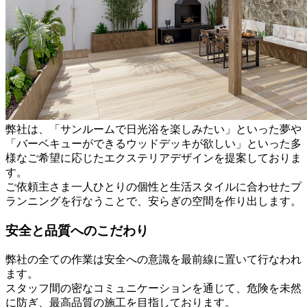
弊社は、「サンルームで日光浴を楽しみたい」といった夢や
「バーベキューができるウッドデッキが欲しい」といった多
様なご希望に応じたエクステリアデザインを提案しておりま
す。
ご依頼主さま一人ひとりの個性と生活スタイルに合わせたプ
ランニングを行なうことで、安らぎの空間を作り出します。
安全と品質へのこだわり
弊社の全ての作業は安全への意識を最前線に置いて行なわれ
ます。
スタッフ間の密なコミュニケーションを通じて、危険を未然
に防ぎ、最高品質の施工を目指しております。