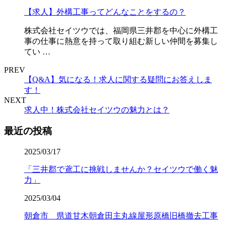
【求人】外構工事ってどんなことをするの？
株式会社セイツウでは、福岡県三井郡を中心に外構工
事の仕事に熱意を持って取り組む新しい仲間を募集し
てい …
PREV
【Q&A】気になる！求人に関する疑問にお答えしま
す！
NEXT
求人中！株式会社セイツウの魅力とは？
最近の投稿
2025/03/17
「三井郡で鳶工に挑戦しませんか？セイツウで働く魅
力」
2025/03/04
朝倉市 県道甘木朝倉田主丸線屋形原橋旧橋撤去工事