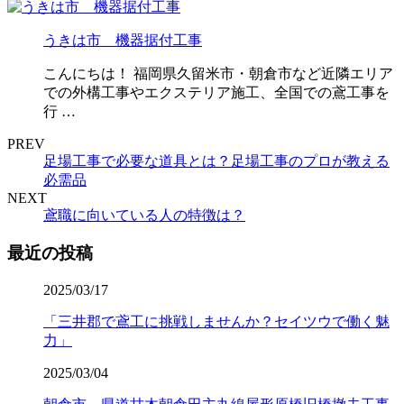
うきは市 機器据付工事
こんにちは！ 福岡県久留米市・朝倉市など近隣エリア
での外構工事やエクステリア施工、全国での鳶工事を
行 …
PREV
足場工事で必要な道具とは？足場工事のプロが教える
必需品
NEXT
鳶職に向いている人の特徴は？
最近の投稿
2025/03/17
「三井郡で鳶工に挑戦しませんか？セイツウで働く魅
力」
2025/03/04